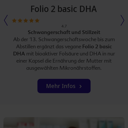
Folio 2 basic DHA
1
2
3
4
5
von
4.7
5
Schwangerschaft und Stillzeit
von
von
von
von
von
Sternen
Ab der 13. Schwangerschaftswoche bis zum
5
5
5
5
5
Abstillen ergänzt das vegane
Folio 2 basic
Sternen
Sternen
Sternen
Sternen
Sternen
DHA
mit bioaktiver Folsäure und DHA in nur
einer Kapsel die Ernährung der Mutter mit
ausgewählten Mikronährstoffen.
Mehr Infos