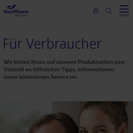
Suche
MENÜ
Für Verbraucher
Inhalt
Unterne
Wir bieten Ihnen auf unseren Produktseiten eine
Vielzahl an hilfreichen Tipps, Informationen
Einsatzge
sowie kostenlosen Service an.
Produkte
Wirkstoff
Service