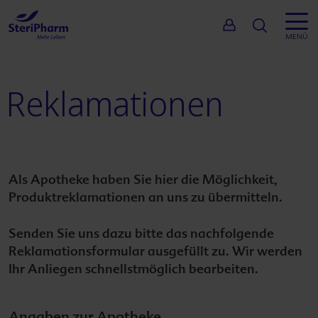
Suche
MENÜ
zurück
Reklamationen
Inhalt
Service
Unterne
Kostenlos
Einsatzge
Für Apoth
Als Apotheke haben Sie hier die Möglichkeit,
Produktreklamationen an uns zu übermitteln.
Produkte
Für Ärzte
Senden Sie uns dazu bitte das nachfolgende
Reklamationsformular ausgefüllt zu. Wir werden
Wirkstoff
Hebammen,
Ihr Anliegen schnellstmöglich bearbeiten.
Service
Für Verbr
Angaben zur Apotheke