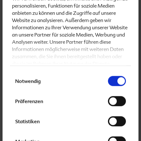
personalisieren, Funktionen für soziale Medien
anbieten zu können und die Zugriffe auf unsere
Anzahl
Website zu analysieren. Außerdem geben wir
Informationen zu Ihrer Verwendung unserer Website
an unsere Partner für soziale Medien, Werbung und
Analysen weiter. Unsere Partner führen diese
Informationen möglicherweise mit weiteren Daten
L-Nr.
zusammen, die Sie ihnen bereitgestellt haben oder
die sie im Rahmen Ihrer Nutzung der Dienste
gesammelt haben.
Einwilligungsauswahl
Notwendig
Mangelbeschreibung
Präferenzen
Statistiken
Reklamiertes Produkt 4
Produkt