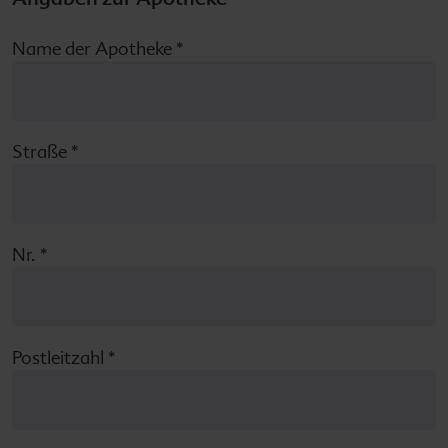
mediaCen
Name der Apotheke
*
Download
Straße
*
Ernährun
Schwange
Nr.
*
Häufige F
Postleitzahl
*