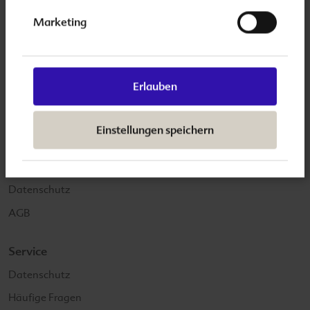
Unsere Markenauftritte
Marketing
folio-familie.de
folplus.de
Erlauben
Informationen
Kontakt
Einstellungen speichern
International Support
Impressum
Datenschutz
AGB
Service
Datenschutz
Häufige Fragen