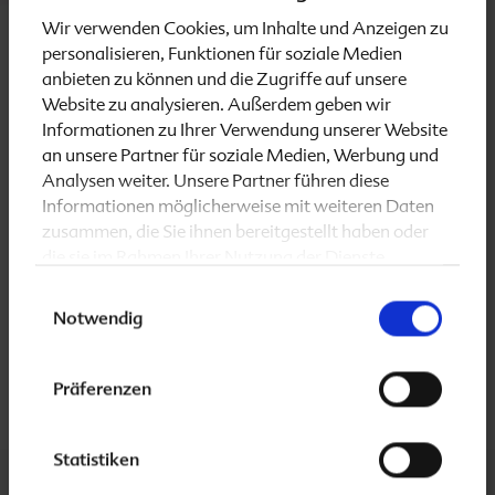
Wir verwenden Cookies, um Inhalte und Anzeigen zu
In Kombination mit den Vitaminen B
und D
sowie
personalisieren, Funktionen für soziale Medien
12
3
anbieten zu können und die Zugriffe auf unsere
dem Mineralstoff Jod liefert
Folio 2 basic
(Phase 2)
Website zu analysieren. Außerdem geben wir
die Mikronährstoffe, auf die es im weiteren Verlauf
Informationen zu Ihrer Verwendung unserer Website
der Schwangerschaft besonders ankommt.
an unsere Partner für soziale Medien, Werbung und
Analysen weiter. Unsere Partner führen diese
Bei einer manifesten Schilddrüsenüberfunktion sollte
Informationen möglicherweise mit weiteren Daten
auf eine zusätzliche Jodzufuhr verzichtet werden.
zusammen, die Sie ihnen bereitgestellt haben oder
Hierfür steht das jodfreie Produkt
Folio 2 basic
die sie im Rahmen Ihrer Nutzung der Dienste
jodfrei
(Phase 2)
zur Verfügung.
gesammelt haben.
Einwilligungsauswahl
Notwendig
Hilfreiche Informationen rund um die Themen
Schwangerschaft und Stillzeit halten wir auch auf
unserer Internetseite
folio-familie.de
bereit.
Präferenzen
Statistiken