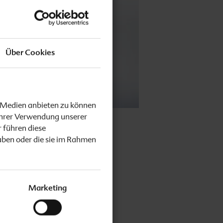
Über Cookies
e Medien anbieten zu können
Ihrer Verwendung unserer
 führen diese
aben oder die sie im Rahmen
as
und
n eine
Marketing
tellen zu
zur Zeit