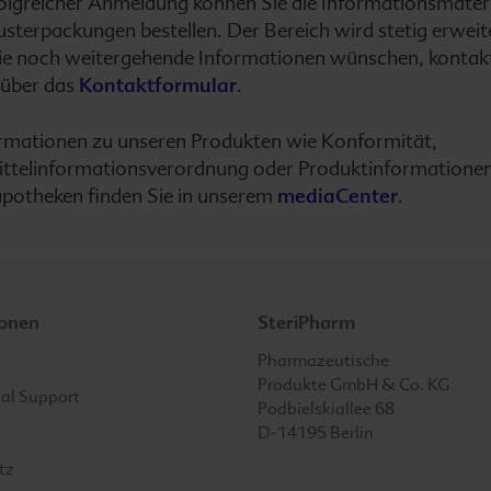
olgreicher Anmeldung können Sie die Informationsmateri
sterpackungen bestellen. Der Bereich wird stetig erweit
Sie noch weitergehende Informationen wünschen, kontakt
 über das
Kontaktformular
.
rmationen zu unseren Produkten wie Konformität,
ttelinformationsverordnung oder Produktinformationen
potheken finden Sie in unserem
mediaCenter
.
ionen
SteriPharm
SteriPharm
Pharmazeutische
Produkte GmbH & Co. KG
nal Support
Podbielskiallee 68
D-14195
Berlin
tz