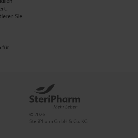
alien
ert.
ieren Sie
 für
© 2026
SteriPharm GmbH & Co. KG