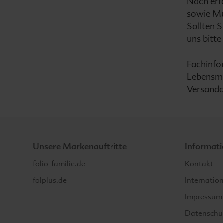
Nach erf
sowie Mu
Sollten 
uns bitte
Fachinfo
Lebensmi
Versanda
Unsere Markenauftritte
Informat
folio-familie.de
Kontakt
folplus.de
Internatio
Impressum
Datenschu