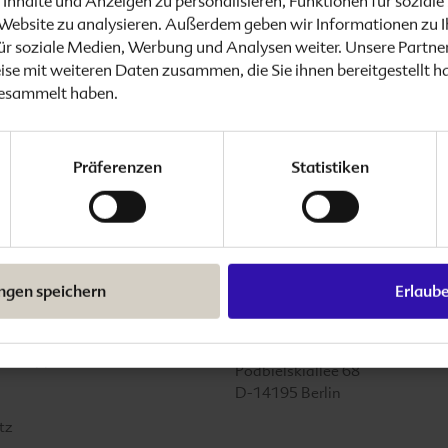
Inhalte und Anzeigen zu personalisieren, Funktionen für sozial
e Website zu analysieren. Außerdem geben wir Informationen zu 
ür soziale Medien, Werbung und Analysen weiter. Unsere Partner
se mit weiteren Daten zusammen, die Sie ihnen bereitgestellt h
gesammelt haben.
Präferenzen
Statistiken
ungen speichern
Erlaub
ionen
SteriPharm
SteriPharm
Pharmazeutische
Produkte GmbH & Co. KG
nal Support
Podbielskiallee 68
D-14195
Berlin
tz