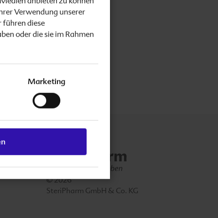
e Medien anbieten zu können
Ihrer Verwendung unserer
 führen diese
aben oder die sie im Rahmen
Marketing
en
© 2026
SteriPharm GmbH & Co. KG