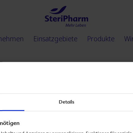
rnehmen
Einsatzgebiete
Produkte
Wi
mationen
Details
nötigen