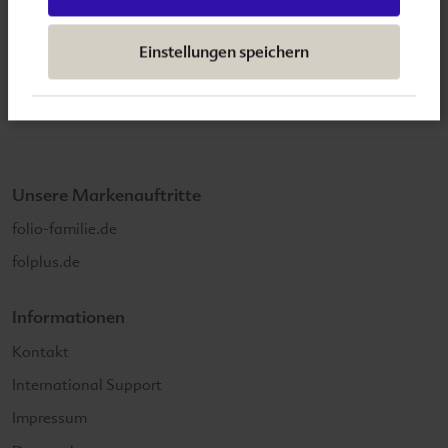
mehrfach ungesättigte Omega-3-Fettsäure DHA
wird in einem aufwendigen Verfahren aus der
Einstellungen speichern
Mikroalge Schizochytrium gewonnen.
Unsere Markenauftritte
folio-familie.de
folplus.de
Informationen
Kontakt
International Support
Impressum