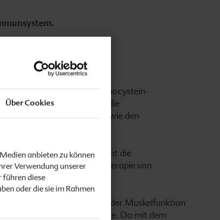
 Immunsystem.
), B
und B
halten den Homocystein-
6
12
Über Cookies
len Breich und unterstützen die
Nerven- und Immunsystem sowie den
mocystein-Blutspiegels dient die
e Medien anbieten zu können
dem als Adjuvans bei der Therapie von
Ihrer Verwendung unserer
 führen diese
aben oder die sie im Rahmen
D
: zum Erhalt der Knochen, der Muskelfunktion
3
s der oben erwähnten Effekte. Da mit dem