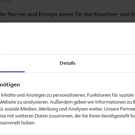
.2014
 die Nerven und Energie sowie für das Knochen- und
Die Vitamine Folsäure (B
9
Details
Blutspiegel in einen norma
Gedächtnisleistung, das 
Energiestoffwechsel.
nötigen
Durch das Absenken des Ho
Inhalte und Anzeigen zu personalisieren, Funktionen für sozial
Vitaminkombination außer
e Website zu analysieren. Außerdem geben wir Informationen zu 
Depressionen.
ür soziale Medien, Werbung und Analysen weiter. Unsere Partner
se mit weiteren Daten zusammen, die Sie ihnen bereitgestellt h
gesammelt haben.
Jetzt gibt es auch
FolPlus 
und des Immunsystems plu