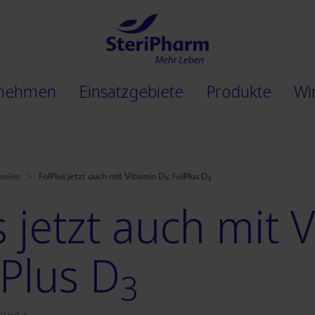
rnehmen
Einsatzgebiete
Produkte
Wi
FolPlus
jetzt auch mit Vitamin D
:
FolPlus D
uelles
3
3
s
jetzt auch mit 
lPlus D
3