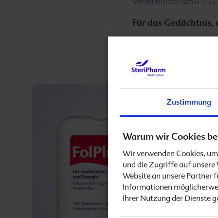
Veröffentlicht am
01.12
Aktuelles
Vitamin D
Hebammen, Doulas & Heilpraktiker
3
Für das Gedächtnis,
Jod
Für Verbraucher
mediaCenter
Downloads
Zustimmung
Ernährungs-App
Warum wir Cookies be
Wir verwenden Cookies, um 
Schwangerschafts-App
und die Zugriffe auf unser
Website an unsere Partner f
Häufige Fragen
Informationen möglicherwei
Ihrer Nutzung der Dienste 