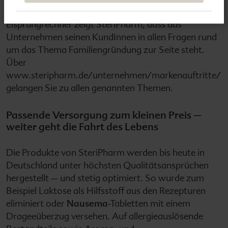
Tricks und Flyern über Dos and Don‘ts oder dem
Eisprungrechner zeigt SteriPharm, dass das
Unternehmen seinen KundInnen in allen Fragen rund
um das Thema Familiengründung zur Seite steht.
Über
www.steripharm.de/unternehmen/markenauftritte/
gelangen Sie zu allen genannten Themen.
Passende Versorgung zum kleinen Preis –
weiter geht die Fahrt des Lebens
Die Produkte von SteriPharm werden bis heute in
Deutschland unter höchsten Qualitätsansprüchen
hergestellt – und stetig optimiert. So wurde zum
Beispiel Laktose als Hilfsstoff aus den Rezepturen
eliminiert oder
Nausema
-Tabletten mit einem
Drageeüberzug versehen. Auf allergieauslösende