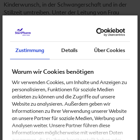
Kinderwunsch, in der Schwangerschaft und in der
Stillzeit umtreiben. Unter der Leitung von Frau
Coenders wuchs SteriPharm stetig weiter,
entwickelte neue Folsäure-Kombi-Produkte mit und
ohne Jod, mit
Nausema
ein Mittel für das
Wohlbefinden in der Schwangerschaft oder auch
Zustimmung
Details
Über Cookies
FolPlus
, einem Nahrungsergänzungsmittel für
Frauen und Männer in der zweiten Lebenshälfte zur
Unterstützung von Gedächtnisleistung, Nerven und
Warum wir Cookies benötigen
Energie.
Wir verwenden Cookies, um Inhalte und Anzeigen zu
personalisieren, Funktionen für soziale Medien
Mit kleinem Klick direkt zur Hand – kein
anbieten zu können und die Zugriffe auf unsere
pragmatischer Teenager mehr!
Website zu analysieren. Außerdem geben wir
Informationen zu Ihrer Verwendung unserer Website
Mit
Folio
und
Folio forte
erzielt SteriPharm seit jeher
an unsere Partner für soziale Medien, Werbung und
den stärksten Abverkauf – war doch schon die
Analysen weiter. Unsere Partner führen diese
Verpackung visionär. SteriPharm war das erste
Informationen möglicherweise mit weiteren Daten
Unternehmen, welches die kleinen hellgelben