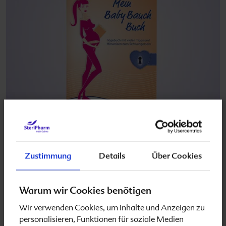
Das BabyBauchBuch ist ein Tagebuch, das
Zustimmung
Details
Über Cookies
werdenden Müttern die Möglichkeit bietet,
Erfahrungen, Gedanken, Fragen und Träume
während der Schwangerschaft zu notieren. Tipps für
Warum wir Cookies benötigen
die Schwangerschaft und Platz für Fotos, aber auch
Wir verwenden Cookies, um Inhalte und Anzeigen zu
Termine der Vorsorgeuntersuchungen und Hinweise
personalisieren, Funktionen für soziale Medien
auf hilfreiche Bücher und Internetseiten sind