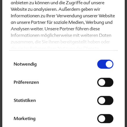
anbieten zu können und die Zugriffe auf unsere
enthalten.
Website zu analysieren. Außerdem geben wir
Informationen zu Ihrer Verwendung unserer Website
Die persönlichen Eintragungen und Bilder lassen ein
an unsere Partner für soziale Medien, Werbung und
individuelles Buch voller Erinnerungen entstehen,
Analysen weiter. Unsere Partner führen diese
welches auch nach der Geburt an eine ganz
Informationen möglicherweise mit weiteren Daten
zusammen, die Sie ihnen bereitgestellt haben oder
besondere Zeit erinnert. "Mein BabyBauchBuch"
die sie im Rahmen Ihrer Nutzung der Dienste
können Sie kostenlos auf unserer
Serviceseite
gesammelt haben.
bestellen.
Einwilligungsauswahl
Notwendig
Präferenzen
Unsere Markenauftritte
Statistiken
folio-familie.de
folplus.de
Marketing