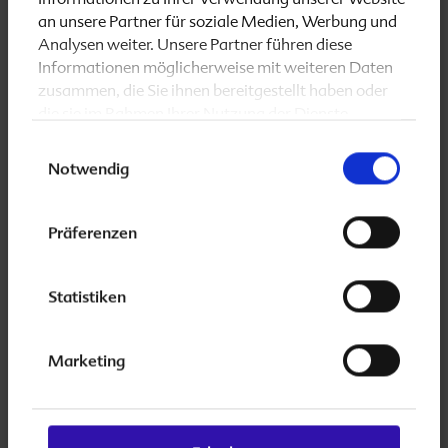
menschlichen Körper hergestellt werden können,
an unsere Partner für soziale Medien, Werbung und
müssen sie mit der Nahrung aufgenommen werden.
Analysen weiter. Unsere Partner führen diese
Natürlicherweise kommt DHA in Algen und in
Informationen möglicherweise mit weiteren Daten
Kaltwasserfischen vor.
zusammen, die Sie ihnen bereitgestellt haben oder
die sie im Rahmen Ihrer Nutzung der Dienste
Für Vegetarier- und Veganerinnen besonders
gesammelt haben.
Einwilligungsauswahl
wichtig:
Folio 2 basic DHA
ist ein veganes Produkt
Notwendig
und verwendet ausschließlich DHA aus Algen.
Folio 2 basic DHA
ist ab 01.Dezember 2023
Präferenzen
exklusiv in der Apotheke erhältlich. Eine Packung
enthält 90 Hartkapseln, ist vegan, glutenfrei sowie
Statistiken
frei von Laktose, Fruktose, Konservierungsstoffen,
Farbstoffen und Aromastoffen.
Nahrungsergänzungsmittel sind kein Ersatz für eine
Marketing
ausgewogene und abwechslungsreiche Ernährung
sowie eine gesunde Lebensweise.