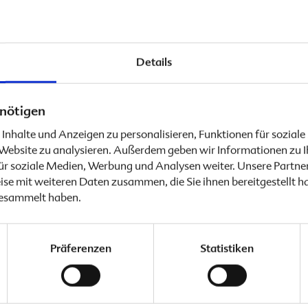
.2019
 sofort zwei neue Plakatmotive der
Folio-Familie
bes
Details
nötigen
Apotheken können ab sofo
Inhalte und Anzeigen zu personalisieren, Funktionen für sozial
bestellen. Speziell für
Folio
e Website zu analysieren. Außerdem geben wir Informationen zu 
Familie
wird mit dem Motiv
ür soziale Medien, Werbung und Analysen weiter. Unsere Partner
se mit weiteren Daten zusammen, die Sie ihnen bereitgestellt h
Beide Plakate haben das F
gesammelt haben.
Apotheken im
Service-Ber
Präferenzen
Statistiken