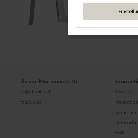
Einstell
Unsere Markenauftritte
Informat
folio-familie.de
Kontakt
folplus.de
Internatio
Impressum
Datenschu
AGB