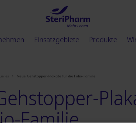
rnehmen
Einsatzgebiete
Produkte
Wi
Neue Gehstopper-Plakate für die
Folio-Familie
uelles
ehstopper-Plaka
io-Familie