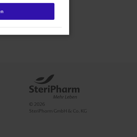
en
© 2026
SteriPharm GmbH & Co. KG