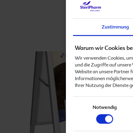
Veröffentlicht am
27.11
Aktuelles
Vitamin D
Hebammen, Doulas & Heilpraktiker
3
Apotheken können ab
Jod
Für Verbraucher
Zustimmung
mediaCenter
Warum wir Cookies be
Wir verwenden Cookies, um 
Downloads
und die Zugriffe auf unser
Website an unsere Partner f
Ernährungs-App
Informationen möglicherwei
Ihrer Nutzung der Dienste 
Schwangerschafts-App
Einwilligungsauswahl
Notwendig
Häufige Fragen