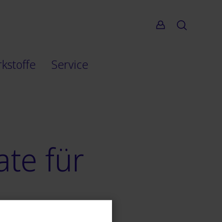
Suche
rkstoffe
Service
te für