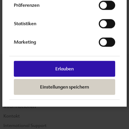
Weitere Informationen zu
Folio men
erhalten Sie im
Präferenzen
Produktbereich.
1) Zink unterstützt die normale Fruchtbarkeit.
Statistiken
2) Selen trägt zur normalen Spermienbildung bei.
Marketing
Erlauben
Unsere Markenauftritte
folio-familie.de
Einstellungen speichern
folplus.de
Informationen
Kontakt
International Support