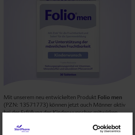
Mit unserem neu entwickelten Produkt
Folio men
(PZN: 13571773) können jetzt auch Männer aktiv
bei der Erfüllung des Kinderwunsches mitwirken.
Folio men
sorgt für eine ausreichende Versorgung
mit Vitaminen, Mineralstoffen und dem sekundären