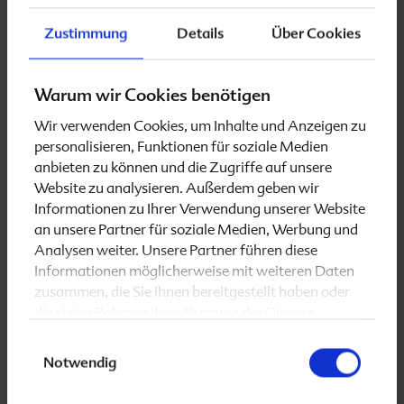
Pflanzenstoff Lycopin und unterstützt somit die
Zustimmung
Details
Über Cookies
männliche Fruchtbarkeit und Spermienbildung.
Folio men
für Männer mit Kinderwunsch.
Warum wir Cookies benötigen
Wir verwenden Cookies, um Inhalte und Anzeigen zu
Mit Zink zur Unterstützung der männlichen
personalisieren, Funktionen für soziale Medien
Fruchtbarkeit!
anbieten zu können und die Zugriffe auf unsere
Mit Selen zur Unterstützung der
Website zu analysieren. Außerdem geben wir
Informationen zu Ihrer Verwendung unserer Website
Spermienbildung!
an unsere Partner für soziale Medien, Werbung und
Nur eine kleine Tablette täglich!
Analysen weiter. Unsere Partner führen diese
Hergestellt in Deutschland!
Informationen möglicherweise mit weiteren Daten
zusammen, die Sie ihnen bereitgestellt haben oder
die sie im Rahmen Ihrer Nutzung der Dienste
PZN: 13571773
gesammelt haben.
Packungsgröße: 30 Tabletten
Einwilligungsauswahl
empf. VK: 13,50 €
Notwendig