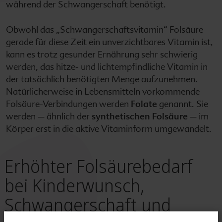
während der Schwangerschaft benötigt.
Obwohl das „Schwangerschaftsvitamin“ Folsäure
gerade für diese Zeit ein unverzichtbares Vitamin ist,
kann es trotz gesunder Ernährung sehr schwierig
werden, das hitze- und lichtempfindliche Vitamin in
der tatsächlich benötigten Menge aufzunehmen.
Natürlicherweise in Lebensmitteln vorkommende
Folsäure-Verbindungen werden
Folate
genannt. Sie
werden – ähnlich der
synthetischen Folsäure
– im
Körper erst in die aktive Vitaminform umgewandelt.
Erhöhter Folsäurebedarf
bei Kinderwunsch,
Schwangerschaft und