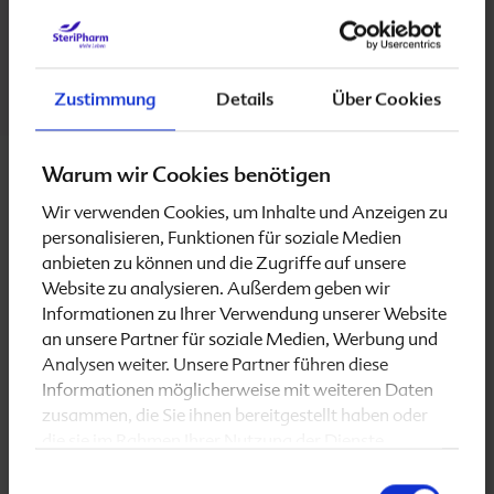
Stillzeit
Bereits gegen Ende der
ersten vier
Schwangerschaftswochen
schließt sich das
Zustimmung
Details
Über Cookies
embryonale Neuralrohr, aus dem sich später das
zentrale Nervensystem des Kindes (d.h. Gehirn und
Rückenmark) bildet. Zu diesem Zeitpunkt wissen die
Warum wir Cookies benötigen
meisten Frauen noch gar nicht, dass sie schwanger
Wir verwenden Cookies, um Inhalte und Anzeigen zu
sind.
personalisieren, Funktionen für soziale Medien
anbieten zu können und die Zugriffe auf unsere
Die ergänzende Aufnahme von Folsäure erhöht bei
Website zu analysieren. Außerdem geben wir
Schwangeren den Folsäurespiegel. Ein niedriger
Informationen zu Ihrer Verwendung unserer Website
Folsäurespiegel stellt bei Schwangeren einen
an unsere Partner für soziale Medien, Werbung und
Risikofaktor für die Entstehung von
Analysen weiter. Unsere Partner führen diese
Neuralrohrdefekten beim heranwachsenden Fötus
Informationen möglicherweise mit weiteren Daten
zusammen, die Sie ihnen bereitgestellt haben oder
dar. Deshalb sollte schon zum Zeitpunkt des
die sie im Rahmen Ihrer Nutzung der Dienste
Kinderwunsches damit begonnen werden, den
gesammelt haben.
Körper zusätzlich mit Folsäure zu versorgen.
Einwilligungsauswahl