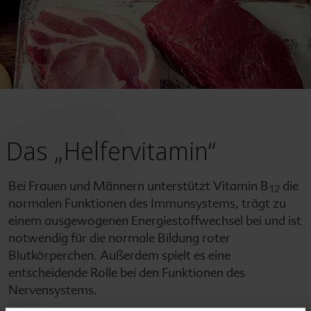
Das „Helfervitamin“
Bei Frauen und Männern unterstützt Vitamin B
die
12
normalen Funktionen des Immunsystems, trägt zu
einem ausgewogenen Energiestoffwechsel bei und ist
notwendig für die normale Bildung roter
Blutkörperchen. Außerdem spielt es eine
entscheidende Rolle bei den Funktionen des
Nervensystems.