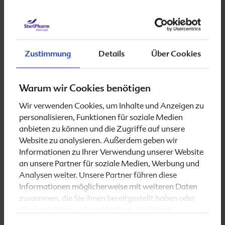
Eine besondere Stellung nimmt Vitamin B
im
12
Zusammenhang mit Folsäure ein. Ohne eine
genügend hohe Menge an dem „Helfervitamin“ B
12
ist Folsäure (B
) nicht voll „arbeitsfähig“. Dabei ist
9
Zustimmung
Details
Über Cookies
eine aktive Folsäure für die Zellteilung und das
Wachstum des mütterlichen Gewebes während der
Schwangerschaft notwendig.
Warum wir Cookies benötigen
Wir verwenden Cookies, um Inhalte und Anzeigen zu
Da Folsäure und Vitamin B
„Hand in Hand“
12
personalisieren, Funktionen für soziale Medien
arbeiten, sollte darauf geachtet werden, dass neben
anbieten zu können und die Zugriffe auf unsere
der ausreichenden Versorgung mit Folsäure auch die
Website zu analysieren. Außerdem geben wir
benötigte Menge an Vitamin B
aufgenommen
12
Informationen zu Ihrer Verwendung unserer Website
wird. Genau deshalb ist in
Folio 1 basic
und
Folio 2
an unsere Partner für soziale Medien, Werbung und
basic
die Folsäure immer mit Vitamin B
Analysen weiter. Unsere Partner führen diese
12
kombiniert.
Informationen möglicherweise mit weiteren Daten
zusammen, die Sie ihnen bereitgestellt haben oder
die sie im Rahmen Ihrer Nutzung der Dienste
Da Vitamin B
hauptsächlich in Fleisch, Fisch sowie
12
gesammelt haben.
in geringeren Mengen auch in Milch und Eiern