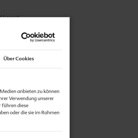
d kannst
– ideal,
e
ung in
Über Cookies
d liefert
 Tipps
tes, wenn
e Medien anbieten zu können
Ihrer Verwendung unserer
 führen diese
aben oder die sie im Rahmen