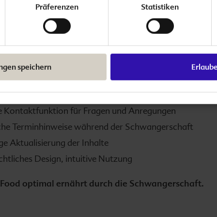
Präferenzen
Statistiken
ender Lebensmittelcheck
und Filterfunktion
ungsguide mit Tipps für jede Schwangerschaftswoche
e Handlungsempfehlungen, ärztlich überprüft
ungen speichern
Erlaub
sante Artikel, ideal für unterwegs
ierte Podcast-Folgen zum Thema Schwangerschaft
e Kontaktfunktion für Fragen und Anregungen
che Terminhinweise während der Schwangerschaft
ge Aktualisierung der Inhalte
chtliches Design, intuitive Nutzung
Food optimal ernährt durch die Schwangerschaft.