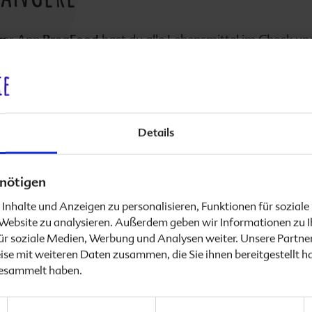
rer App
PregFood
hast du alle Lebensmittel im Check un
 Blick sehen, ob eine Zutat gut für dich und dein Baby ist 
gerade einkaufst.Außerden bietet dir
PregFood
hilfreich
undinfos und macht dich zur Expertin für gesunde Ernähr
angerschaft.
Details
ag begleitet dich die App durch deine Schwangerschaft un
n bewährten Rezepten und einem Podcast auch wertvolle
 Essen. Natürlich liefert PregFood auch viel Wissenswer
nötigen
vegetarisch bzw. vegan in der Schwangerschaft ernähren
Inhalte und Anzeigen zu personalisieren, Funktionen für sozial
.
e Website zu analysieren. Außerdem geben wir Informationen zu 
ür soziale Medien, Werbung und Analysen weiter. Unsere Partner
tures im Überblick:
se mit weiteren Daten zusammen, die Sie ihnen bereitgestellt h
gesammelt haben.
Registrierung notwendig
ualisierbares Profil