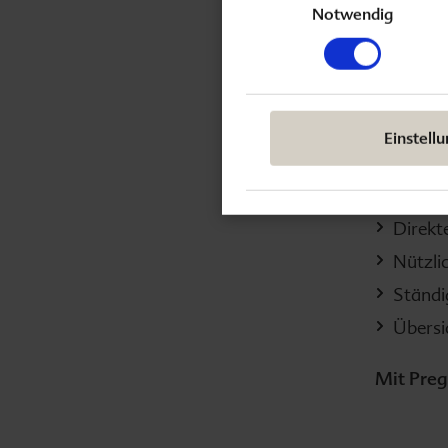
Unterleibsschmerzen
Notwendig
Umfass
Such- 
Schwanger im Sommer
Ernähr
Seriös
Vitaminversorgung in der Schwangerschaft
Einstell
Interes
Epilepsie und Schwangerschaft
Integr
Direkt
Schwangerschaft und Genitalherpes
Nützli
Ständi
Multiple Sklerose
Übersi
Haarausfall in der Schwangerschaft
Mit Preg
Babybauch pflegen