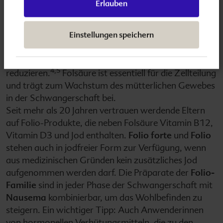
Erlauben
Konzeption startet, wird geraten, 800 Mikrogramm
Folsäure pro Tag einzunehmen. Damit werden
Einstellungen speichern
Gewebekonzentrationen erreicht, die das Risiko von
Fehlbildungen wie Neuralrohrdefekte, Herzfehler,
Lippen-Kiefer-Gaumenspalten und Autismus deutlich
4,5
reduzieren.
Folsäure ist essentiell für die Zellteilung
und trägt zum Wachstum des mütterlichen Gewebes
in der Schwangerschaft bei.
Seit mehr als 20 Jahren vertrauen werdende Eltern
auf Folio-Produkte, die neben Folsäure Vitamin B12,
Vitamin D3 und Jod enthalten.
Folio forte
und
Folio
stehen auch in jodfreier Form zur Verfügung, wenn
aus medizinischen Gründen kein zusätzliches Jod
aufgenommen werden darf. Die Präparate der
Folio-
Familie
sind in jeder Phase der Schwangerschaft mit
Nausema
kombinierbar, um das Wohlbefinden zu
steigern. Ein wichtiger Tipp: Auch Anwenderinnen
von hormonellen Verhütungsmitteln, die zu den