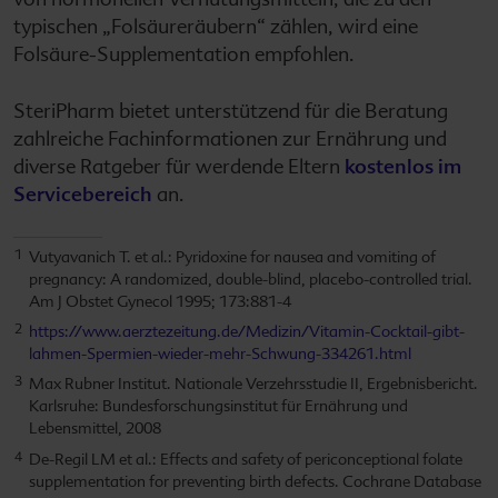
typischen „Folsäureräubern“ zählen, wird eine
Folsäure-Supplementation empfohlen.
SteriPharm bietet unterstützend für die Beratung
zahlreiche Fachinformationen zur Ernährung und
diverse Ratgeber für werdende Eltern
kostenlos im
Servicebereich
an.
Vutyavanich T. et al.: Pyridoxine for nausea and vomiting of
pregnancy: A randomized, double-blind, placebo-controlled trial.
Am J Obstet Gynecol 1995; 173:881-4
https://www.aerztezeitung.de/Medizin/Vitamin-Cocktail-gibt-
lahmen-Spermien-wieder-mehr-Schwung-334261.html
Max Rubner Institut. Nationale Verzehrsstudie II, Ergebnisbericht.
Karlsruhe: Bundesforschungsinstitut für Ernährung und
Lebensmittel, 2008
De-Regil LM et al.: Effects and safety of periconceptional folate
supplementation for preventing birth defects. Cochrane Database