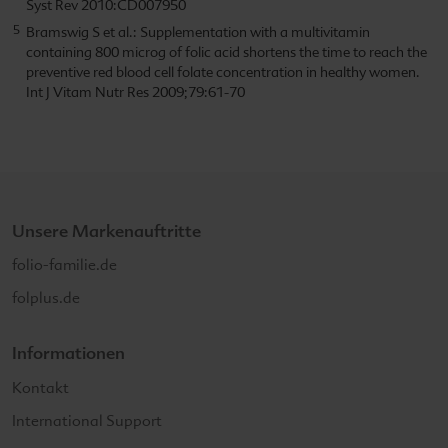
Syst Rev 2010:CD007950
Bramswig S et al.: Supplementation with a multivitamin
containing 800 microg of folic acid shortens the time to reach the
preventive red blood cell folate concentration in healthy women.
Int J Vitam Nutr Res 2009;79:61-70
Unsere Markenauftritte
folio-familie.de
folplus.de
Informationen
Kontakt
International Support