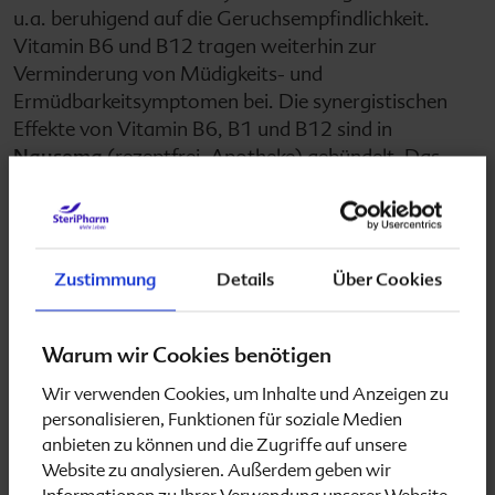
u.a. beruhigend auf die Geruchsempfindlichkeit.
Vitamin B6 und B12 tragen weiterhin zur
Verminderung von Müdigkeits- und
Ermüdbarkeitsymptomen bei. Die synergistischen
Effekte von Vitamin B6, B1 und B12 sind in
Nausema
(rezeptfrei, Apotheke) gebündelt. Das
Nahrungsergänzungsmittel sichert ganz natürlich in
genau der richtigen Dosierung den erhöhten Bedarf
an den essentiellen B-Vitaminen in der
Schwangerschaft.
Zustimmung
Details
Über Cookies
Die Vitamine Folsäure, Vitamin B6 und B12 spielen
übrigens auch eine besondere Rolle beim Mann: Sie
regulieren den Homocystein-Blutspiegel. Dies ist
Warum wir Cookies benötigen
wichtig, da die Aminosäure Homocystein in höheren
Wir verwenden Cookies, um Inhalte und Anzeigen zu
Konzentrationen indirekt die Spermienbeweglichkeit
personalisieren, Funktionen für soziale Medien
2
und -menge erheblich beeinträchtigen kann.
Deshalb
anbieten zu können und die Zugriffe auf unsere
tut Man(n) sich auch etwas Gutes, wenn er auf eine
Website zu analysieren. Außerdem geben wir
ausreichende Zufuhr von B-Vitaminen (in
Folio men
,